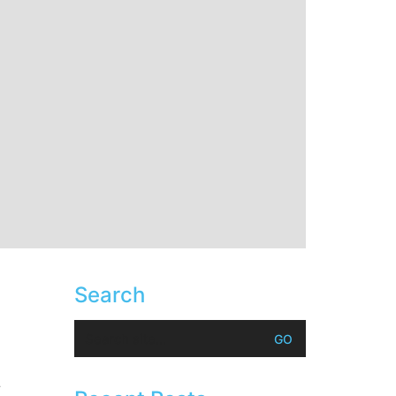
Search
Search
for:
r