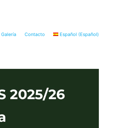
Galería
Contacto
Español
(
Español
)